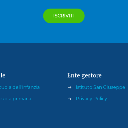
le
Ente gestore
cuola dell'infanzia
→
Istituto San Giuseppe
cuola primaria
→
Privacy Policy