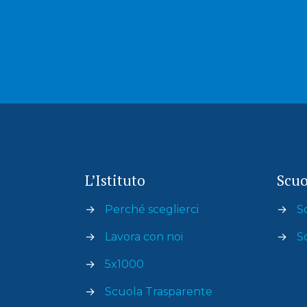
L’Istituto
Scuo
→
Perché sceglierci
→
S
→
Lavora con noi
→
S
→
5x1000
→
Scuola Trasparente