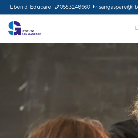
Liberi di Educare
0553248660
sangaspare@libe
L