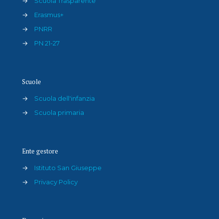
→
Scuola Trasparente
→
Erasmus+
→
PNRR
→
PN 21-27
Scuole
→
Scuola dell'infanzia
→
Scuola primaria
Ente gestore
→
Istituto San Giuseppe
→
Privacy Policy