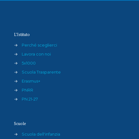
L’Istituto
→
Perché sceglierci
→
Lavora con noi
→
5x1000
→
Scuola Trasparente
→
Erasmus+
→
PNRR
→
PN 21-27
Scuole
→
Scuola dell'infanzia