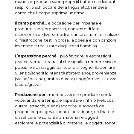
musicale, produce suoni propri (il battito cardiaco, il
respiro, lo schioccare della lingua etc.); rendersi
conto che il corpo esprime un ritmo.
Il canto perché...
è occasione per imparare e
produrre suoni organizzati; consente di fare
esperienza di diversi modi di cantare (tramite l’utilizzo
di filastrocche, testi in prosa, la poesia e con canzoni
inventate e realizzate dagli stessi bambini).
L’espressione perché...
può favorire le espressioni
grafico-verbali-teatrali, il che significa rendere vivo e
possibile il passaggio dal suono al segno; Saper fare
Silenzio/sonorità: intensità (forte/piano), provenienza
(vicino/lontano), timbro durata (lungo/breve), altezza
(acuto/grave).
Produzione per...
memorizzare e riprodurre con la
voce, andare a tempo e rispettare il ritmo (velocità,
durata, attacchi, silenzi) scoprire le sonorità del
proprio corpo (gesti-suono), Individuare, ordinare e
classificare le sonorità di materiali e oggetti,
esplorare le potenzialità di materiali e oggetti sonori.