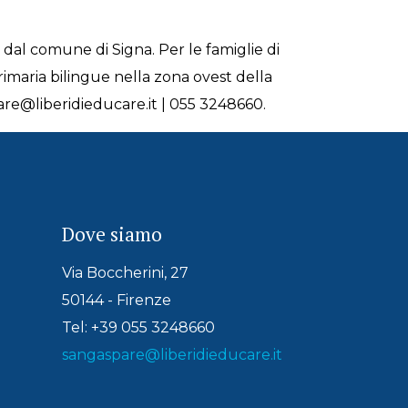
m dal comune di Signa. Per le famiglie di
rimaria bilingue nella zona ovest della
spare@liberidieducare.it | 055 3248660.
Dove siamo
Via Boccherini, 27
50144 - Firenze
Tel: +39 055 3248660
sangaspare@liberidieducare.it