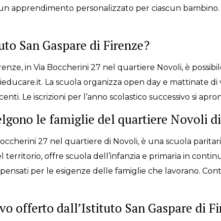
do un apprendimento personalizzato per ciascun bambino.
ituto San Gaspare di Firenze?
Firenze, in Via Boccherini 27 nel quartiere Novoli, è possibi
ducare.it. La scuola organizza open day e mattinate di vis
 docenti. Le iscrizioni per l’anno scolastico successivo si 
elgono le famiglie del quartiere Novoli d
occherini 27 nel quartiere di Novoli, è una scuola paritari
 territorio, offre scuola dell’infanzia e primaria in continu
li pensati per le esigenze delle famiglie che lavorano. Con
vo offerto dall’Istituto San Gaspare di F