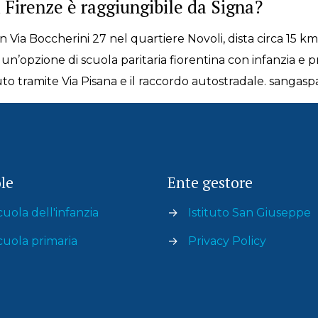
i Firenze è raggiungibile da Signa?
in Via Boccherini 27 nel quartiere Novoli, dista circa 15 k
un’opzione di scuola paritaria fiorentina con infanzia e p
 auto tramite Via Pisana e il raccordo autostradale. sanga
le
Ente gestore
cuola dell'infanzia
→
Istituto San Giuseppe
cuola primaria
→
Privacy Policy