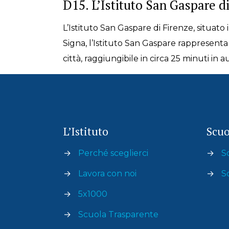
D15. L’Istituto San Gaspare d
L’Istituto San Gaspare di Firenze, situato 
Signa, l’Istituto San Gaspare rappresenta 
città, raggiungibile in circa 25 minuti in
L’Istituto
Scuo
→
Perché sceglierci
→
S
→
Lavora con noi
→
S
→
5x1000
→
Scuola Trasparente