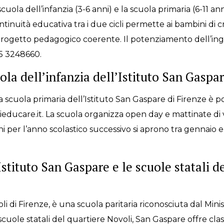
cuola dell’infanzia (3-6 anni) e la scuola primaria (6-11 anni
ntinuità educativa tra i due cicli permette ai bambini di 
progetto pedagogico coerente. Il potenziamento dell’i
055 3248660.
uola dell’infanzia dell’Istituto San Gaspa
alla scuola primaria dell’Istituto San Gaspare di Firenze è p
ucare.it. La scuola organizza open day e mattinate di visi
oni per l’anno scolastico successivo si aprono tra gennaio 
’Istituto San Gaspare e le scuole statali d
li di Firenze, è una scuola paritaria riconosciuta dal Min
lle scuole statali del quartiere Novoli, San Gaspare offre