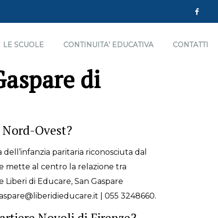
LE SCUOLE
CONTINUITA’ EDUCATIVA
CONTATTI
Gaspare di
ze Nord-Ovest?
dell’infanzia paritaria riconosciuta dal
e mette al centro la relazione tra
te Liberi di Educare, San Gaspare
ngaspare@liberidieducare.it | 055 3248660.
artiere Novoli di Firenze?