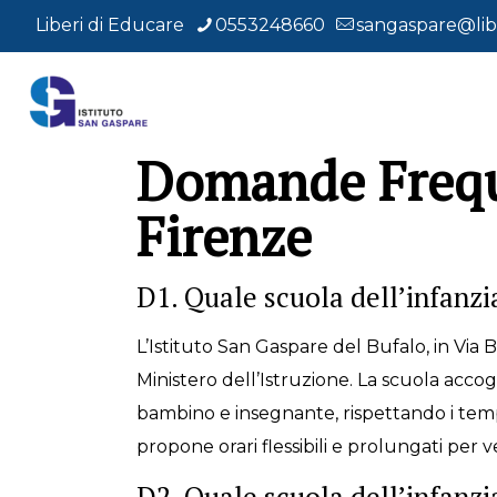
Liberi di Educare
0553248660
sangaspare@libe
Domande Freque
Firenze
D1. Quale scuola dell’infanzi
L’Istituto San Gaspare del Bufalo, in Via 
Ministero dell’Istruzione. La scuola acco
bambino e insegnante, rispettando i tempi
propone orari flessibili e prolungati per 
D2. Quale scuola dell’infanzi