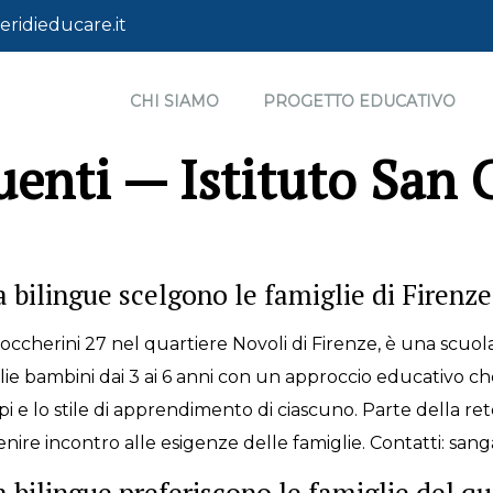
ridieducare.it
CHI SIAMO
PROGETTO EDUCATIVO
nti — Istituto San 
a bilingue scelgono le famiglie di Firen
Boccherini 27 nel quartiere Novoli di Firenze, è una scuola 
glie bambini dai 3 ai 6 anni con un approccio educativo ch
 e lo stile di apprendimento di ciascuno. Parte della re
venire incontro alle esigenze delle famiglie. Contatti: sa
a bilingue preferiscono le famiglie del qu