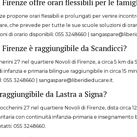
 Firenze offre orari flessibili per le fami
e propone orari flessibili e prolungati per venire incontro
ucare, che prevede per tutte le sue scuole soluzioni di ora
ioni di orario disponibili: 055 3248660 | sangaspare@liberi
i Firenze è raggiungibile da Scandicci?
herini 27 nel quartiere Novoli di Firenze, a circa 5 km da S
i infanzia e primaria bilingue raggiungibile in circa 15 mi
l: 055 3248660 | sangaspare@liberidieducare.it.
 raggiungibile da Lastra a Signa?
occherini 27 nel quartiere Novoli di Firenze, dista circa 12
taria con continuità infanzia-primaria e insegnamento bili
ntatti: 055 3248660.